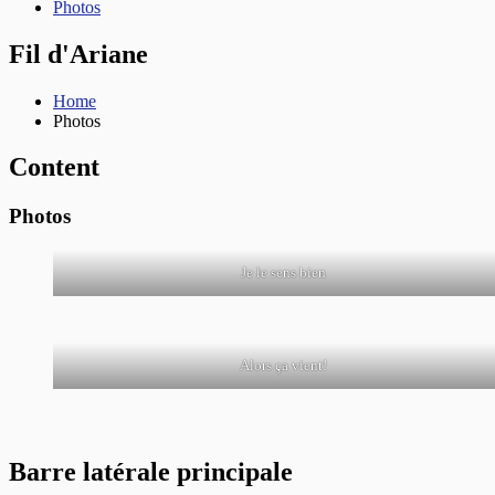
Photos
Fil d'Ariane
Home
Photos
Content
Photos
Je le sens bien
Alors ça vient!
Barre latérale principale