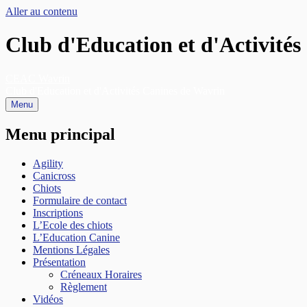
Aller au contenu
Club d'Education et d'Activité
CEAC Wavrin
Club d'Education et d'Activités Canines de Wavrin
Menu
Menu principal
Agility
Canicross
Chiots
Formulaire de contact
Inscriptions
L’Ecole des chiots
L’Education Canine
Mentions Légales
Présentation
Créneaux Horaires
Règlement
Vidéos